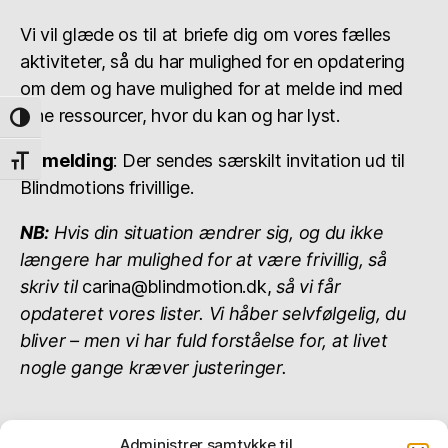
Vi vil glæde os til at briefe dig om vores fælles
aktiviteter, så du har mulighed for en opdatering
om dem og have mulighed for at melde ind med
dine ressourcer, hvor du kan og har lyst.
TOGGLE HIGH CONTRAST
Tilmelding
: Der sendes særskilt invitation ud til
TOGGLE FONT SIZE
Blindmotions frivillige.
NB:
Hvis din situation ændrer sig, og du ikke
længere har mulighed for at være frivillig, så
skriv til
carina@blindmotion.dk,
så vi får
opdateret vores lister. Vi håber selvfølgelig, du
bliver – men vi har fuld forståelse for, at livet
nogle gange kræver justeringer.
Administrer samtykke til