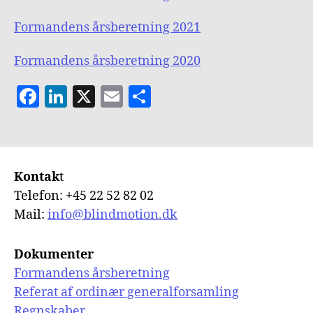
Formandens årsberetning 2021
Formandens årsberetning 2020
F
Li
X
E
S
a
n
m
h
c
k
ai
a
e
e
l
re
Kontak
t
b
dI
Telefon: +45 22 52 82 02
o
n
Mail:
info@blindmotion.dk
o
k
Dokumenter
Formandens årsberetning
Referat af ordinær generalforsamling
Regnskaber