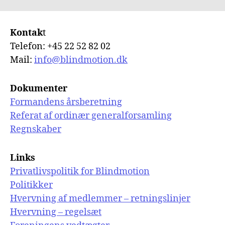
c
k
ai
a
e
e
l
re
Kontak
t
b
dI
Telefon: +45 22 52 82 02
o
n
Mail:
info@blindmotion.dk
o
k
Dokumenter
Formandens årsberetning
Referat af ordinær generalforsamling
Regnskaber
Links
Privatlivspolitik for Blindmotion
Politikker
Hvervning af medlemmer – retningslinjer
Hvervning – regelsæt