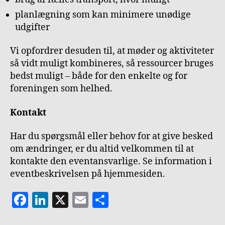
planlægning som kan minimere unødige
udgifter
Vi opfordrer desuden til, at møder og aktiviteter
så vidt muligt kombineres, så ressourcer bruges
bedst muligt – både for den enkelte og for
foreningen som helhed.
Kontakt
Har du spørgsmål eller behov for at give besked
om ændringer, er du altid velkommen til at
kontakte den eventansvarlige. Se information i
eventbeskrivelsen på hjemmesiden.
F
Li
X
E
S
a
n
m
h