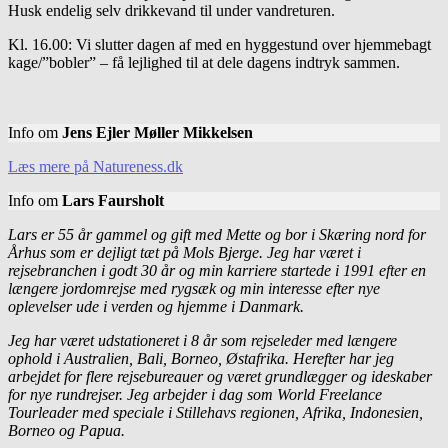
Husk endelig selv drikkevand til under vandreturen.
Kl. 16.00: Vi slutter dagen af med en hyggestund over hjemmebagt
kage/”bobler” – få lejlighed til at dele dagens indtryk sammen.
Info om
Jens Ejler Møller Mikkelsen
Læs mere på Natureness.dk
Info om
Lars Faursholt
Lars er 55 år gammel og gift med Mette og bor i Skæring nord for
Århus som er dejligt tæt på Mols Bjerge. Jeg har været i
rejsebranchen i godt 30 år og min karriere startede i 1991 efter en
længere jordomrejse med rygsæk og min interesse efter nye
oplevelser ude i verden og hjemme i Danmark.
Jeg har været udstationeret i 8 år som rejseleder med længere
ophold i Australien, Bali, Borneo, Østafrika. Herefter har jeg
arbejdet for flere rejsebureauer og været grundlægger og ideskaber
for nye rundrejser. Jeg arbejder i dag som World Freelance
Tourleader med speciale i Stillehavs regionen, Afrika, Indonesien,
Borneo og Papua.