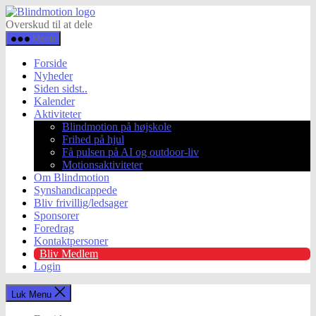
Spring
Blindmotion
til
Overskud til at dele
indholdet
Menu
Forside
Nyheder
Siden sidst..
Kalender
Aktiviteter
Blindmotion på højskole
Frihed på hjul
Få pulsen på AI og outdoor-liv
Motionsaktiviteter
Om Blindmotion
Synshandicappede
Bliv frivillig/ledsager
Sponsorer
Foredrag
Kontaktpersoner
Bliv Medlem
Login
Luk Menu