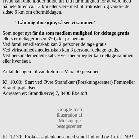
Hvad kan dine fødder holde til? Du har mulighed for at være med
på hele turen ca. 12 km eller være med til frokosten og vandre de
sidste 6 km om eftermiddagen.
’’Lån mig dine øjne, så ser vi sammen’’
Som noget nyt får
du som medlem mulighed for deltage gratis
ellers er deltagerprisen 350,- kr. pr. person.
Ved familiemedlemskab kan 2 personer deltage gratis.
Ved virksomhedsmedlemskab kan 3 personer deltage gratis.
Ved personalemedlemskab: Hver medarbejder kan deltage sammen
eller hver især.
Antal deltagere til vandreturen: Max. 50 personer.
Kl. 10.00: Start ved Øvre Strandkær (Forskningscenter) Femmøller
Strand, p-pladsen
Adressen er: Strandkærvej 7, 8400 Ebeltoft
Google-map
illustration af
Molsbjerge
besøgscenter.
Kl. 12.30: Frokost – picnicpose med sundt indhold og 1 drik. NB!