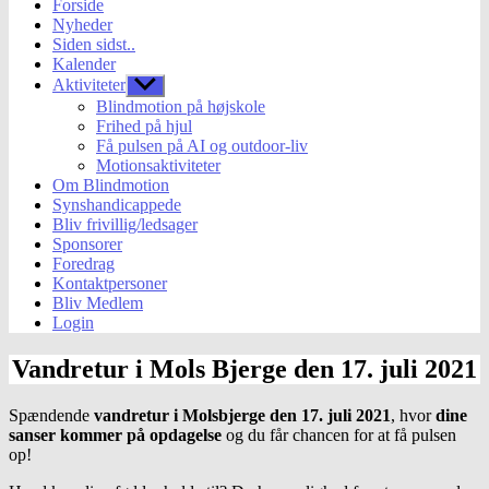
Forside
Nyheder
Siden sidst..
Kalender
Aktiviteter
Vis
undermenu
Blindmotion på højskole
Frihed på hjul
Få pulsen på AI og outdoor-liv
Motionsaktiviteter
Om Blindmotion
Synshandicappede
Bliv frivillig/ledsager
Sponsorer
Foredrag
Kontaktpersoner
Bliv Medlem
Login
Kategorier
Uncategorized
Vandretur i Mols Bjerge den 17. juli 2021
Spændende
vandretur i Molsbjerge den 17. juli 2021
, hvor
dine
sanser kommer på opdagelse
og du får chancen for at få pulsen
op!