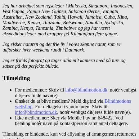
Jeg har arbejdet som rejseleder i Malaysia, Singapore, Indonesien,
Vest Papua, Papua New Guinea, Salomon Øerne, Vanuatu,
Australien, New Zealand, Tahiti, Hawaii, Jamaica, Cuba, Kina,
Maldiverne, Kenya, Tanzania, Botswana, Namibia, Sydafrika,
Zambia, Kenya, Tanzania, Zimbabwe og jeg har været
ekspeditionsleder med grupper på Kilimanjaro flere gange.
Jeg elsker naturen og det frie liv i vores skønne natur, som vi
udforsker hver weekend rundt i Danmark.
Jeg er fritids fotograf og tager altid mit kamera med på ture og
satser på det perfekte billede.
Tilmelding
For medlemmer: Skriv til
info@blindmotion.dk
, notér venligst
dit/jeres fulde navn(e).
Ønsker du at blive medlem? Meld dig ind via
Blindmotions
webshop
. For deltagelse i vandreturen: Skriv til
info@blindmotion.dk
, notér venligst dit/jeres fulde navn(e).
Ikke medlemmer: Sker via Mobile Pay nr. 648422. Ved
betaling notér navn på kontaktperson samt antal deltagere.
Tilmelding er bindende, kun ved aflysning af arrangement returneres