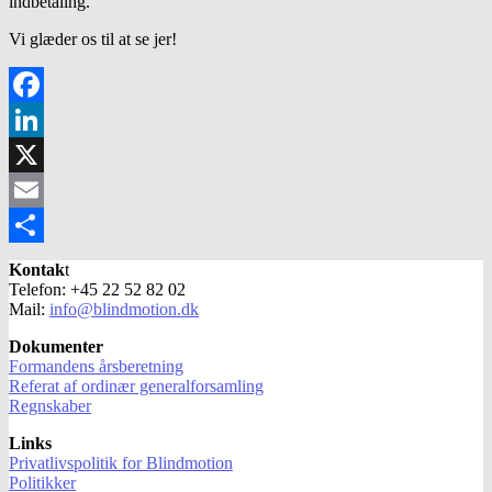
indbetaling.
Vi glæder os til at se jer!
Facebook
LinkedIn
X
Email
Share
Kontak
t
Telefon: +45 22 52 82 02
Mail:
info@blindmotion.dk
Dokumenter
Formandens årsberetning
Referat af ordinær generalforsamling
Regnskaber
Links
Privatlivspolitik for Blindmotion
Politikker