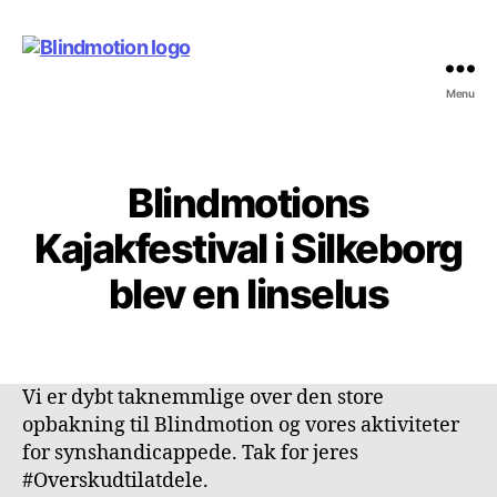
Menu
Blindmotion
Blindmotions
Kategorier
U
N
C
Kajakfestival i Silkeborg
A
T
blev en linselus
E
G
O
R
I
Z
Vi er dybt taknemmlige over den store
E
D
opbakning til Blindmotion og vores aktiviteter
for synshandicappede. Tak for jeres
#Overskudtilatdele.