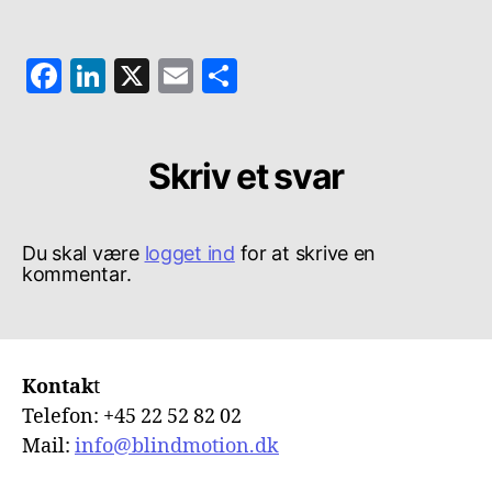
F
Li
X
E
S
a
n
m
h
c
k
ai
a
Skriv et svar
e
e
l
re
b
dI
o
n
Du skal være
logget ind
for at skrive en
kommentar.
o
k
Kontak
t
Telefon: +45 22 52 82 02
Mail:
info@blindmotion.dk