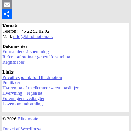
X
Email
Share
Kontak
t
Telefon: +45 22 52 82 02
Mail:
info@blindmotion.dk
Dokumenter
Formandens årsberetning
Referat af ordinær generalforsamling
Regnskaber
Links
Privatlivspolitik for Blindmotion
Politikker
Hvervning af medlemmer – retningslinjer
Hvervning – regelsæt
Foreningens vedtægter
Loven om indsamling
© 2026
Blindmotion
Drevet af WordPress