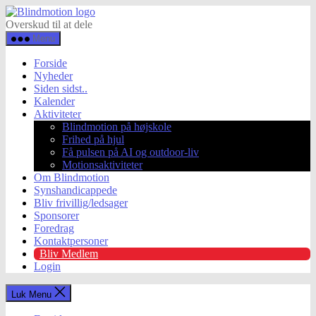
Spring
Blindmotion
til
Overskud til at dele
indholdet
Menu
Forside
Nyheder
Siden sidst..
Kalender
Aktiviteter
Blindmotion på højskole
Frihed på hjul
Få pulsen på AI og outdoor-liv
Motionsaktiviteter
Om Blindmotion
Synshandicappede
Bliv frivillig/ledsager
Sponsorer
Foredrag
Kontaktpersoner
Bliv Medlem
Login
Luk Menu