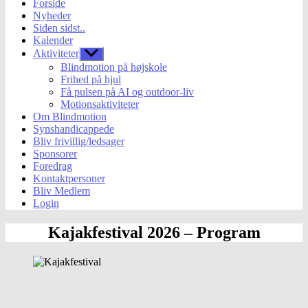
Forside
Nyheder
Siden sidst..
Kalender
Aktiviteter
Vis
undermenu
Blindmotion på højskole
Frihed på hjul
Få pulsen på AI og outdoor-liv
Motionsaktiviteter
Om Blindmotion
Synshandicappede
Bliv frivillig/ledsager
Sponsorer
Foredrag
Kontaktpersoner
Bliv Medlem
Login
Kategorier
Uncategorized
Kajakfestival 2026 – Program