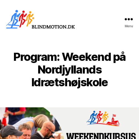
Menu
Blindmotion
Program: Weekend på
Kategorier
U
N
C
Nordjyllands
A
T
Idrætshøjskole
E
G
O
R
I
Z
E
D