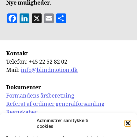
Nye muligheder
.
F
Li
X
E
S
a
n
m
h
c
k
ai
a
e
e
l
re
Kontak
t
b
dI
Telefon: +45 22 52 82 02
o
n
Mail:
info@blindmotion.dk
o
k
Dokumenter
Formandens årsberetning
Referat af ordinær generalforsamling
Regnskaber
Administrer samtykke til
cookies
Links