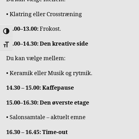
• Klatring eller Crosstræning
12.00–13.00:
Frokost.
TOGGLE HIGH CONTRAST
13.00–14.30: Den kreative side
TOGGLE FONT SIZE
Du kan vælge mellem:
• Keramik eller Musik og rytmik.
14.30 – 15.00: Kaffepause
15.00–16.30: Den øverste etage
• Salonsamtale – aktuelt emne
16.30 – 16.45: Time-out