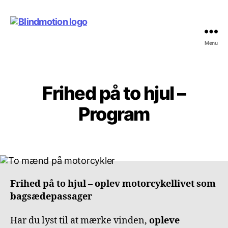
Menu
Blindmotion
Frihed på to hjul –
Kategorier
U
N
C
Program
A
T
E
G
O
R
I
Z
Frihed på to hjul – oplev motorcykellivet som
E
D
bagsædepassager
Har du lyst til at mærke vinden,
opleve