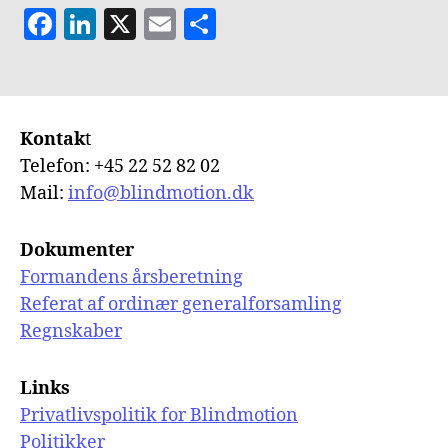
F
Li
X
E
S
a
n
m
h
c
k
ai
a
e
e
l
re
Kontak
t
b
dI
Telefon: +45 22 52 82 02
o
n
Mail:
info@blindmotion.dk
o
k
Dokumenter
Formandens årsberetning
Referat af ordinær generalforsamling
Regnskaber
Links
Privatlivspolitik for Blindmotion
Politikker