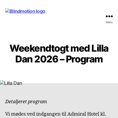
Menu
Blindmotion
Weekendtogt med Lilla
Kategorier
E
V
E
Dan 2026 – Program
N
T
S
Detaljeret program
Vi mødes ved indgangen til Admiral Hotel kl.