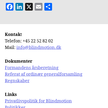
F
Li
X
E
S
a
n
m
h
c
k
ai
a
e
e
l
re
Kontak
t
b
dI
Telefon: +45 22 52 82 02
o
n
Mail:
info@blindmotion.dk
o
k
Dokumenter
Formandens årsberetning
Referat af ordinær generalforsamling
Regnskaber
Links
Privatlivspolitik for Blindmotion
Politikker